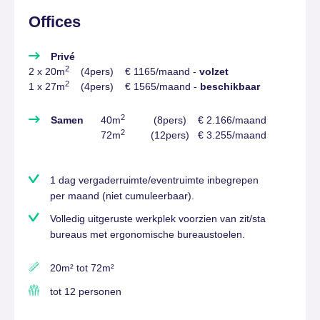
least:
vlot
en
Offices
TVELT
onze
de
is
vertegenwoordigers
praktische
een
en
faciliteiten
Privé
mooi
klanten
maken
2
2 x 20m
(4pers) € 1165/maand -
volzet
gebouw.
ontvangen
het
2
1 x 27m
(4pers) € 1565/maand -
beschikbaar
Dit
in
voor
geeft
de
ons
2
ons
vergaderzalen.
makkelijk
Samen
40m
(8pers) € 2.166/maand
kantoor
De
om
2
72m
(12pers) € 3.255/maand
een
uitstraling
efficiënt
positief
van
te
imago!
het
werken
1 dag vergaderruimte/eventruimte inbegrepen
gebouw
én
per maand (niet cumuleerbaar).
vormt
indruk
ANJA
daarbij
te
COPPIN,
Volledig uitgeruste werkplek voorzien van zit/sta
ZAAKVOERSTER
de
maken
bureaus met ergonomische bureaustoelen.
A.
kers
bij
COPPIN
op
bezoekers.”
&
de
20m² tot 72m²
PARTNERS
Zaakvoerder
taart:
ANTHONY
A.
tot 12 personen
het
VANDEGINSTE,
Coppin
geeft
BESTUURDER
&
AMT